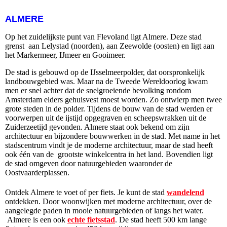
ALMERE
Op het zuidelijkste punt van Flevoland ligt Almere. Deze stad
grenst aan Lelystad (noorden), aan Zeewolde (oosten) en ligt aan
het Markermeer, IJmeer en Gooimeer.
De stad is gebouwd op de IJsselmeerpolder, dat oorspronkelijk
landbouwgebied was. Maar na de Tweede Wereldoorlog kwam
men er snel achter dat de snelgroeiende bevolking rondom
Amsterdam elders gehuisvest moest worden. Zo ontwierp men twee
grote steden in de polder. Tijdens de bouw van de stad werden er
voorwerpen uit de ijstijd opgegraven en scheepswrakken uit de
Zuiderzeetijd gevonden. Almere staat ook bekend om zijn
architectuur en bijzondere bouwwerken
in de stad. Met name in het
stadscentrum vindt je de moderne architectuur, maar de stad heeft
ook één van de grootste winkelcentra in het land. Bovendien ligt
de stad omgeven door natuurgebieden waaronder de
Oostvaarderplassen.
Ontdek Almere te voet of per fiets. Je kunt de stad
wandelend
ontdekken. Door woonwijken met moderne architectuur, over de
aangelegde paden in mooie natuurgebieden of langs het water.
Almere is een ook
echte fietsstad
. De stad heeft 500 km lange