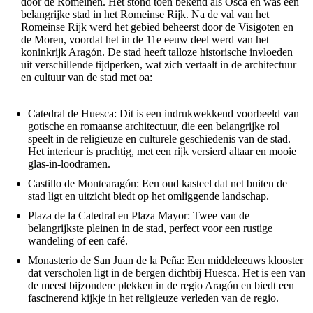
door de Romeinen. Het stond toen bekend als Osca en was een
belangrijke stad in het Romeinse Rijk. Na de val van het
Romeinse Rijk werd het gebied beheerst door de Visigoten en
de Moren, voordat het in de 11e eeuw deel werd van het
koninkrijk Aragón. De stad heeft talloze historische invloeden
uit verschillende tijdperken, wat zich vertaalt in de architectuur
en cultuur van de stad met oa:
Catedral de Huesca: Dit is een indrukwekkend voorbeeld van
gotische en romaanse architectuur, die een belangrijke rol
speelt in de religieuze en culturele geschiedenis van de stad.
Het interieur is prachtig, met een rijk versierd altaar en mooie
glas-in-loodramen.
Castillo de Montearagón: Een oud kasteel dat net buiten de
stad ligt en uitzicht biedt op het omliggende landschap.
Plaza de la Catedral en Plaza Mayor: Twee van de
belangrijkste pleinen in de stad, perfect voor een rustige
wandeling of een café.
Monasterio de San Juan de la Peña: Een middeleeuws klooster
dat verscholen ligt in de bergen dichtbij Huesca. Het is een van
de meest bijzondere plekken in de regio Aragón en biedt een
fascinerend kijkje in het religieuze verleden van de regio.