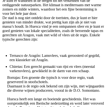
Je kunt er wandelen in de bergen tot het verkennen van de
omliggende natuurparken. Het klimaat is mediterraans met warme
zomers en milde winters, waardoor het een fijne bestemming is
voor het hele jaar door.
De stad is nog niet ontdekt door de toeristen, dus je kunt er hier
genieten van minder drukte, wat prettig kan zijn als je niet van
massa’s houdt. In Huesca vind je een ontspannen sfeer en je kunt er
goed genieten van lokale specialiteiten, zoals de beroemde tapas en
gerechten uit Aragon, vaak met wild of vlees uit de regio. Enkele
typische gerechten zijn:
Ternasco de Aragón: Lamsvlees, vaak geroosterd of gegrild,
een klassieker uit Aragón.
Chiretas: Een gerecht gemaakt van rijst en vlees (meestal
varkensvlees), gewikkeld in de darm van een schaap.
Borrajas: Een groente die typisch is voor deze regio, vaak
geserveerd in stoofschotels.
Daarnaast is de regio ook bekend om zijn wijn, met wijngaarden
die diverse wijnen produceren, vooral in de D.O. Somontano.
Huesca heeft een lange en boeiende geschiedenis. Het was
oorspronkelijk een Iberische nederzetting en werd later veroverd