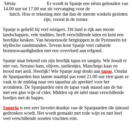
Siësta: Er wordt in Spanje een siësta gehouden van
14.00 uur tot 17.00 uur als vervanging voor de
lunch. Hou er rekening mee dat dan de meeste winkels gesloten
zijn, vooral in de zomer.
Spanje is geliefd bij veel reizigers. Dit land is rijk aan mooie
landschappen, vele tradities, heeft verschillende talen en kent een
heerlijke keuken. Van besneeuwde bergtoppen in de Pyreneeën tot
idyllische zandstranden. Tevens kent Spanje veel culturele
bezienswaardigheden met een overvloed aan erfgoed.
Spanje staat bekend om zijn heerlijk tapas en sangria. Wie houdt er
niet van.
Serrano ham, olijven, sardientjes, Manchego kaas en
brood met aioli. Heerlijk! Wie Spanje zegt denkt aan
tapas
. Omdat
de Spanjaarden hun laatste maaltijd pas rond 21.00 uur eten gaan ze
vaak in de middag naar een tapasbar als aperitief voor het
avondeten. De Spanjaarden
eten de tapas vaak staand aan de bar
met een glas wijn of cider. Midden op de tafel staan verschillende
bordjes met de hapjes.
Sangria
is een zeer favoriet drankje van de Spanjaarden die ijskoud
gedronken wordt. Het wordt gemaakt met rode wijn en met heel
veel verschillende soorten vruchten erin.