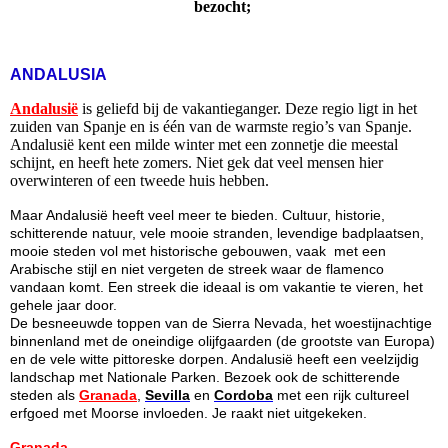
bezocht;
ANDALUSIA
Andalusië
is geliefd bij de vakantieganger. Deze regio ligt in het
zuiden van Spanje en is één van de warmste regio’s van Spanje.
Andalusië kent een milde winter met een zonnetje die meestal
schijnt, en heeft hete zomers. Niet gek dat veel mensen hier
overwinteren of een tweede huis hebben.
Maar Andalusië heeft veel meer te bieden. Cultuur, historie,
schitterende natuur, vele mooie stranden, levendige badplaatsen,
mooie steden vol met historische gebouwen, vaak met een
Arabische stijl en niet vergeten de streek waar de flamenco
vandaan komt. Een streek die ideaal is om vakantie te vieren, het
gehele jaar door.
De besneeuwde toppen van de Sierra Nevada, het woestijnachtige
binnenland met de oneindige olijfgaarden (de grootste van Europa)
en de vele witte pittoreske dorpen. Andalusië heeft een veelzijdig
landschap met Nationale Parken. Bezoek ook de schitterende
steden als
Granada
,
Sevilla
en
Cordoba
met een rijk cultureel
erfgoed met Moorse invloeden. Je raakt niet uitgekeken.
Granada