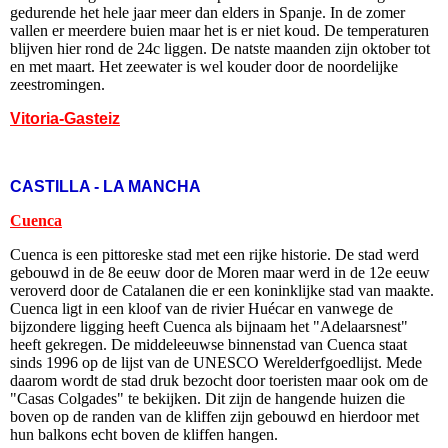
gedurende het hele jaar meer dan elders in Spanje. In de zomer
vallen er meerdere buien maar het is er niet koud. De temperaturen
blijven hier rond de 24c liggen. De natste maanden zijn oktober tot
en met maart. Het zeewater is wel kouder door de noordelijke
zeestromingen.
Vitoria-Gasteiz
CASTILLA - LA MANCHA
Cuenca
Cuenca is een pittoreske stad met een rijke historie. De stad werd
gebouwd in de 8e eeuw door de Moren maar werd in de 12e eeuw
veroverd door de Catalanen die er een koninklijke stad van maakte.
Cuenca ligt in een kloof van de rivier Huécar en vanwege de
bijzondere ligging heeft Cuenca als bijnaam het "Adelaarsnest"
heeft gekregen. De middeleeuwse binnenstad van Cuenca staat
sinds 1996 op de lijst van de UNESCO Werelderfgoedlijst. Mede
daarom wordt de stad druk bezocht door toeristen maar ook om de
"Casas Colgades" te bekijken. Dit zijn de hangende huizen die
boven op de randen van de kliffen zijn gebouwd en hierdoor met
hun balkons echt boven de kliffen hangen.