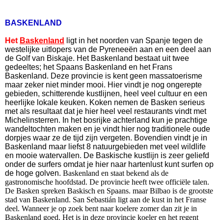
BASKENLAND
Het
Baskenland
ligt in het noorden van Spanje tegen de
westelijke uitlopers van de Pyreneeën aan en een deel aan
de Golf van Biskaje. Het Baskenland bestaat uit twee
gedeeltes; het Spaans Baskenland en het Frans
Baskenland. Deze provincie is kent geen massatoerisme
maar zeker niet minder mooi. Hier vindt je nog ongerepte
gebieden, schitterende kustlijnen, heel veel cultuur en een
heerlijke lokale keuken. Koken nemen de Basken serieus
met als resultaat dat je hier heel veel restaurants vindt met
Michelinsterren. In het bosrijke achterland kun je prachtige
wandeltochten maken en je vindt hier nog traditionele oude
dorpjes waar ze de tijd zijn vergeten. Bovendien vindt je in
Baskenland maar liefst 8 natuurgebieden met veel wildlife
en mooie watervallen. De Baskische kustlijn is zeer geliefd
onder de surfers omdat je hier naar hartenlust kunt surfen op
de hoge golven.
Baskenland en staat bekend als de
gastronomische hoofdstad. De provincie heeft twee officiële talen.
De Basken spreken Baskisch en Spaans. maar Bilbao is de grootste
stad van Baskenland. San Sebastián ligt aan de kust in het Franse
deel. Wanneer je op zoek bent naar koelere zomer dan zit je in
Baskenland goed. Het is in deze provincie koeler en het regent